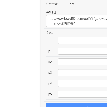
获取方式
get
API地址
参数:
f
p1
p2
p3
p4
p5