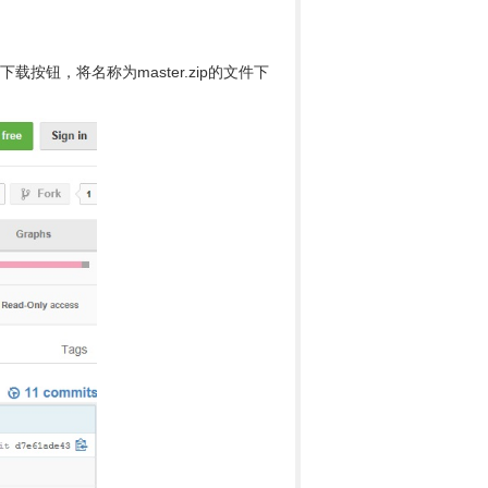
下载按钮，将名称为master.zip的文件下