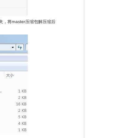
文件夹，将master压缩包解压缩后