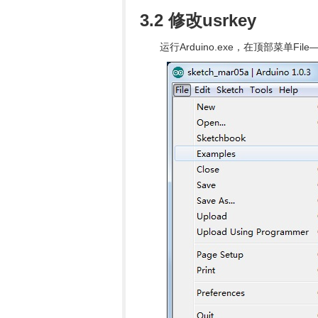
3.2
修改usrkey
运行Arduino.exe，在顶部菜单File