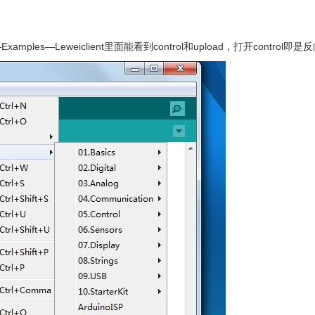
—Examples—Leweiclient里面能看到control和upload，打开contr