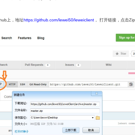
thub上，地址
https://github.com/lewei50/leweiclient
， 打开链接，点击Zip