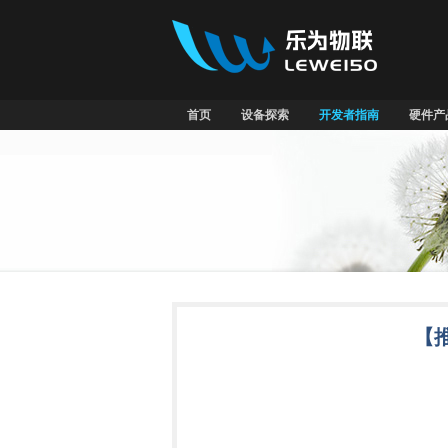
首页
设备探索
开发者指南
硬件产
【推