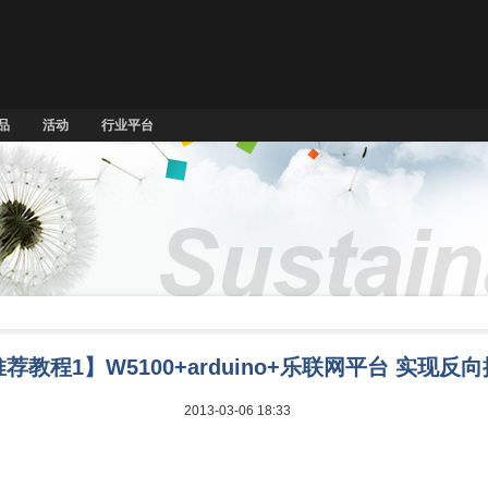
品
活动
行业平台
荐教程1】W5100+arduino+乐联网平台 实现反
2013-03-06 18:33